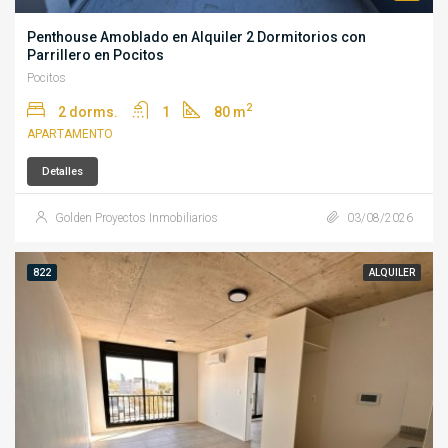
Penthouse Amoblado en Alquiler 2 Dormitorios con
Parrillero en Pocitos
Pocitos
2
2 dorms.
1
80 m
APARTAMENTO
Detalles
Golden Proyectos Inmobiliarios
03/08/2026
822
ALQUILER