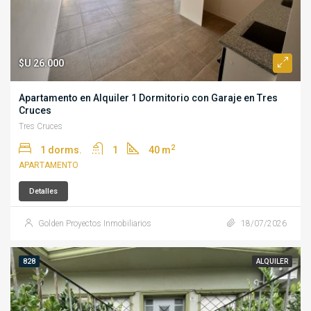
$U 26.000
Apartamento en Alquiler 1 Dormitorio con Garaje en Tres
Cruces
Tres Cruces
2
1 dorms.
1
40 m
APARTAMENTO
Detalles
Golden Proyectos Inmobiliarios
18/07/2026
828
ALQUILER