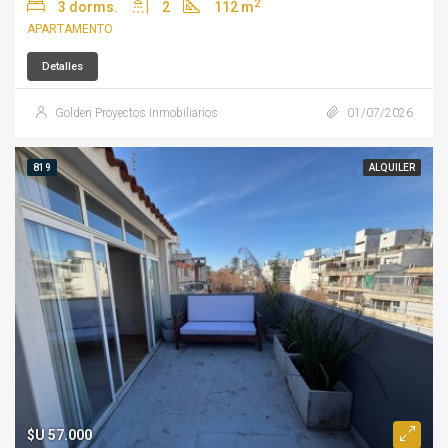
2
3 dorms.
2
112 m
APARTAMENTO
Detalles
Golden Proyectos Inmobiliarios
01/07/2026
819
ALQUILER
$U 57.000