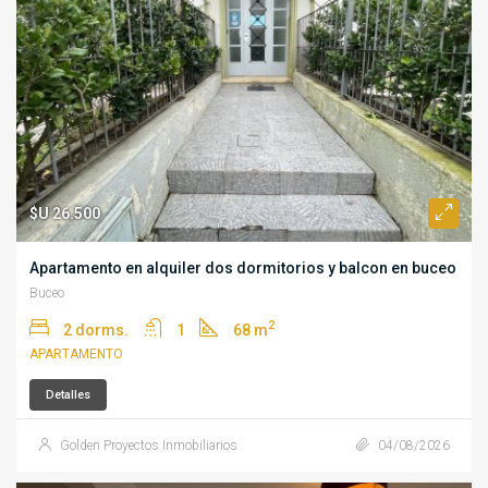
$U 26.500
Apartamento en alquiler dos dormitorios y balcon en buceo
Buceo
2
2 dorms.
1
68 m
APARTAMENTO
Detalles
Golden Proyectos Inmobiliarios
04/08/2026