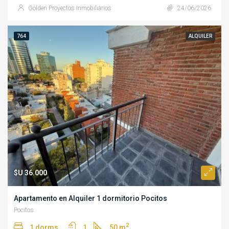
Golden Proyectos Inmobiliarios
24/06/2026
764
ALQUILER
$U 36.000
Apartamento en Alquiler 1 dormitorio Pocitos
Pocitos
2
1 dorms.
1
50 m