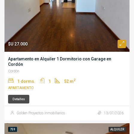
$U 27.000
Apartamento en Alquiler 1 Dormitorio con Garage en
Cordón
Cordón
2
1 dorms.
1
52 m
APARTAMENTO
Detalles
Golden Proyectos Inmobiliarios
13/07/2026
759
ALQUILER